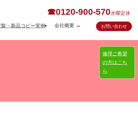
☎0120-900-570
水曜定休
会社概要
複製・新品コピー実例
お問い合わせ
修理ご希望
の方はこち
ら
）